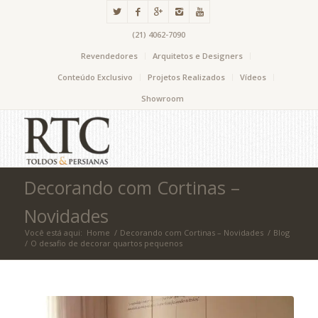
(21) 4062-7090
Revendedores
Arquitetos e Designers
Conteúdo Exclusivo
Projetos Realizados
Vídeos
Showroom
Decorando com Cortinas –
Novidades
Você está aqui:
Home
/
Decorando com Cortinas – Novidades
/
Blog
/
O desafio de decorar quartos pequenos