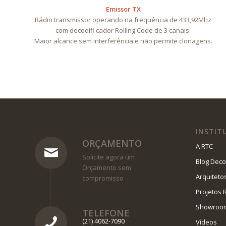
Emissor TX
Rádio transmissor operando na freqüência de 433,92Mhz
com decodifi cador Rolling Code de 3 canais.
Maior alcance sem interferência e não permite clonagens.
INSTIT
ORÇAMENTO
A RTC
Solicite agora um
Blog Deco
Orçamento sem
Arquiteto
compromisso
Projetos 
Showroo
TELEFONE
(21) 4062-7090
Vídeos