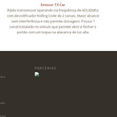
Emissor TX Car
Rádio transmissor operando na freqüência de 433,92Mhz
com decodificador Rolling Code de 2 canais. Maior alcance
sem interferência e não permite clonagens. Possui 1
canal instalado no veículo que permite abrir e fechar o
portão com um toque na alavanca de luz alta.
PARCERIAS
ados
4
nato
anas