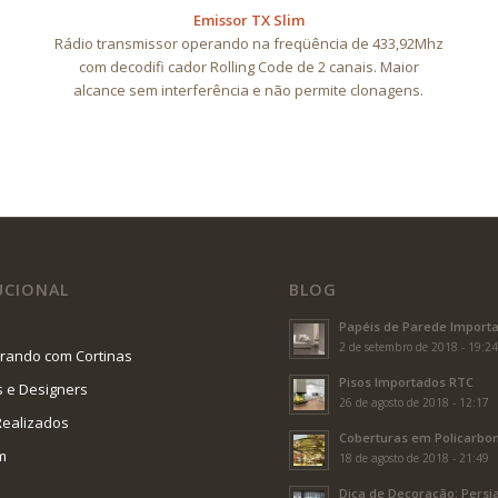
Emissor TX Slim
Rádio transmissor operando na freqüência de 433,92Mhz
com decodifi cador Rolling Code de 2 canais. Maior
alcance sem interferência e não permite clonagens.
UCIONAL
BLOG
Papéis de Parede Import
2 de setembro de 2018 - 19:2
rando com Cortinas
Pisos Importados RTC
s e Designers
26 de agosto de 2018 - 12:17
Realizados
Coberturas em Policarbo
m
18 de agosto de 2018 - 21:49
Dica de Decoração: Persi