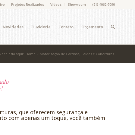
ivo
Projetos Realizados
Vídeos
Showroom
(21) 4062-7090
Novidades
Ouvidoria
Contato
Orçamento
Você está aqui:
Home
/
Motorização de Cortinas, Toldos e Coberturas
zado
s!
erturas, que oferecem segurança e
oduto com apenas um toque, você também