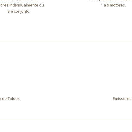
ores individualmente ou
1 a 9 motores.
em conjunto.
 de Toldos.
Emissores 