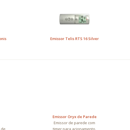
onis
Emissor Telis RTS 16 Silver
Emissor Oryx de Parede
m
Emissor de parede com
 de
timer para acionamento.