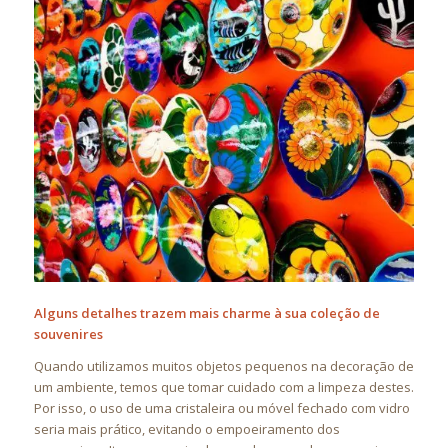
Alguns detalhes trazem mais charme à sua coleção de
souvenires
Quando utilizamos muitos objetos pequenos na decoração de
um ambiente, temos que tomar cuidado com a limpeza destes.
Por isso, o uso de uma cristaleira ou móvel fechado com vidro
seria mais prático, evitando o empoeiramento dos