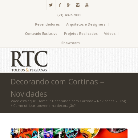
(21) 4062-7090
Revendedores
Arquitetos e Designers
Conteúdo Exclusivo
Projetos Realizados
Vídeos
Showroom
Decorando com Cortinas –
Novidades
Você está aqui:
Home
/
Decorando com Cortinas – Novidades
/
Blog
/
Como utilizar souvenir na decoração?