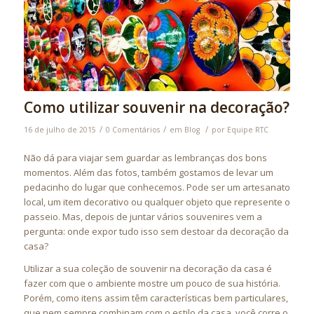
Como utilizar souvenir na decoração?
/
/
/
16 de julho de 2015
0 Comentários
em
Blog
por
Equipe RTC
Não dá para viajar sem guardar as lembranças dos bons
momentos. Além das fotos, também gostamos de levar um
pedacinho do lugar que conhecemos. Pode ser um artesanato
local, um item decorativo ou qualquer objeto que represente o
passeio. Mas, depois de juntar vários souvenires vem a
pergunta: onde expor tudo isso sem destoar da decoração da
casa?
Utilizar a sua coleção de souvenir na decoração da casa é
fazer com que o ambiente mostre um pouco de sua história.
Porém, como itens assim têm características bem particulares,
que nem sempre combinam com o estilo da casa, você corre o