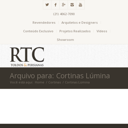
(21) 4062-7090
Revendedores
Arquitetos e Designers
Conteúdo Exclusivo
Projetos Realizados
Vídeos
Showroom
Arquivo para: Cortinas Lúmina
Você está aqui:
Home
/
Cortinas
/
Cortinas Lúmina