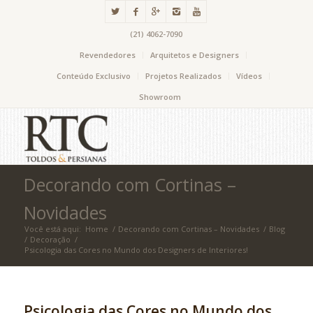
(21) 4062-7090
Revendedores
Arquitetos e Designers
Conteúdo Exclusivo
Projetos Realizados
Vídeos
Showroom
Decorando com Cortinas –
Novidades
Você está aqui:
Home
/
Decorando com Cortinas – Novidades
/
Blog
/
Decoração
/
Psicologia das Cores no Mundo dos Designers de Interiores!
Psicologia das Cores no Mundo dos