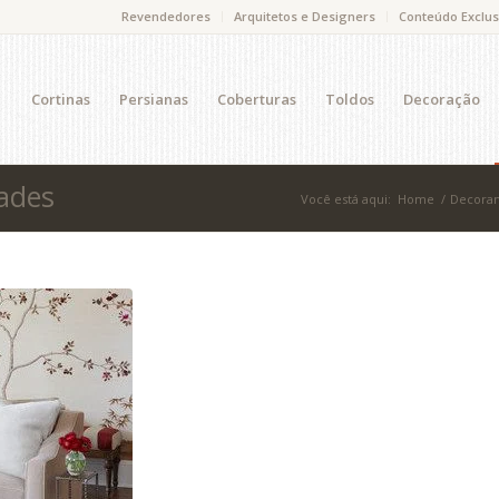
Revendedores
Arquitetos e Designers
Conteúdo Exclus
Cortinas
Persianas
Coberturas
Toldos
Decoração
ades
Você está aqui:
Home
/
Decoran