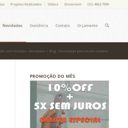
ivo
Projetos Realizados
Vídeos
Showroom
(21) 4062-7090
Novidades
Ouvidoria
Contato
Orçamento
do com Cortinas – Novidades
/
Blog
/
Decoração para recém casados
PROMOÇÃO DO MÊS