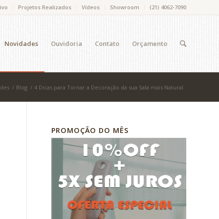
ivo
Projetos Realizados
Vídeos
Showroom
(21) 4062-7090
Novidades
Ouvidoria
Contato
Orçamento
ades
/
Blog
/
4 Dicas para Tornar a Decoração da sua Sala mais Natural.
PROMOÇÃO DO MÊS