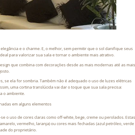
elegância e o charme. E, o melhor, sem permitir que o sol danifique seus
ideal para valorizar sua sala e tornar o ambiente mais atrativo.
m design que combina com decorações desde as mais modernas até as mai
gosto.
s, se ela for sombria. Também não é adequado o uso de luzes elétricas
sim, uma cortina translúcida vai dar o toque que sua sala precisa:
a o ambiente.
echadas em alguns elementos
e o uso de cores claras como off-white, bege, creme ou perolados. Esta
marelo, vermelho, laranja) ou cores mais fechadas (azul petróleo, verde
ade do proprietário.