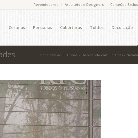
Revendedores
Arquitetos e Designers
Conteúdo Exclus
Cortinas
Persianas
Coberturas
Toldos
Decoração
ades
Você está aqui:
Home
/
Decorando com Cortinas – Novid