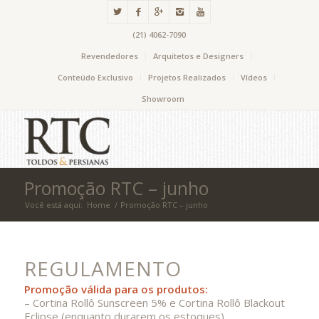
(21) 4062-7090
Revendedores
Arquitetos e Designers
Conteúdo Exclusivo
Projetos Realizados
Vídeos
Showroom
Promoção RTC – junho
Você está aqui:
Home
/
Promoção RTC – junho
REGULAMENTO
Promoção válida para os produtos:
– Cortina Rollô Sunscreen 5% e Cortina Rollô Blackout
Eclipse (enquanto durarem os estoques).